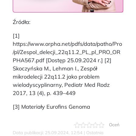
Źródła:
[1]
https://www.orpha.net/pdfs/data/patho/Pro
/pl/Zespol_delecji_22q11.2_PL_pl_PRO_OR
PHA567.pdf [Dostęp 25.09.2024 r.] [2]
Skoczyńska M., Lehman I., Zespół
mikrodelecji 22q11.2 jako problem
wielodyscyplinarny, Pediatr Med Rodz
2017, 13 (4), p. 439–449
[3] Materiały Eurofins Genoma
Oceń
Data publikacji: 25.09.2024, 12:54 | Ostatnia