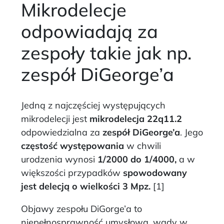
Mikrodelecje
odpowiadają za
zespoły takie jak np.
zespół DiGeorge’a
Jedną z najczęściej występujących
mikrodelecji jest
mikrodelecja 22q11.2
odpowiedzialna za
zespół DiGeorge’a
.
Jego
częstość występowania
w chwili
urodzenia wynosi
1/2000 do 1/4000,
a w
większości przypadków
spowodowany
jest delecją o wielkości 3 Mpz.
[1]
Objawy zespołu DiGorge’a to
niepełnosprawność umysłowa,
wady w