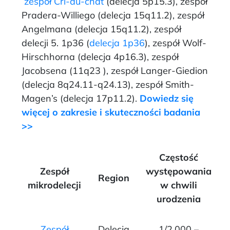
zespół Cri-du-chat
(delecja 5p15.3), zespół
Pradera-Williego (delecja 15q11.2), zespół
Angelmana (delecja 15q11.2), zespół
delecji 5. 1p36 (
delecja 1p36
), zespół Wolf-
Hirschhorna (delecja 4p16.3), zespół
Jacobsena (11q23 ), zespół Langer-Giedion
(delecja 8q24.11-q24.13), zespół Smith-
Magen’s (delecja 17p11.2).
Dowiedz się
więcej o zakresie i skuteczności badania
>>
Częstość
Zespół
występowania
Region
mikrodelecji
w chwili
urodzenia
Zespół
Delecja
1/2,000 –