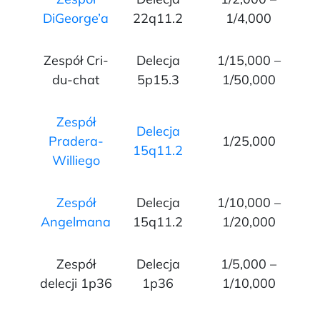
DiGeorge’a
22q11.2
1/4,000
Zespół Cri-
Delecja
1/15,000 –
du-chat
5p15.3
1/50,000
Zespół
Delecja
Pradera-
1/25,000
15q11.2
Williego
Zespół
Delecja
1/10,000 –
Angelmana
15q11.2
1/20,000
Zespół
Delecja
1/5,000 –
delecji 1p36
1p36
1/10,000