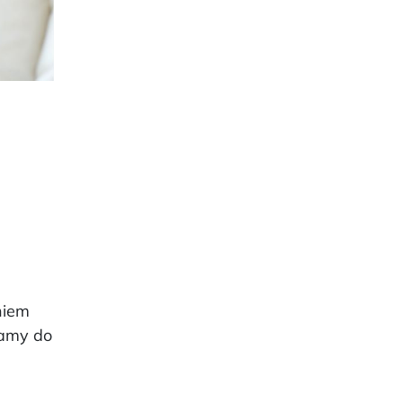
niem
zamy do