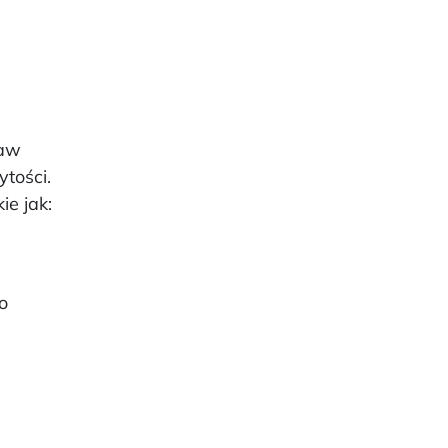
jaw
ytości.
ie jak:
o