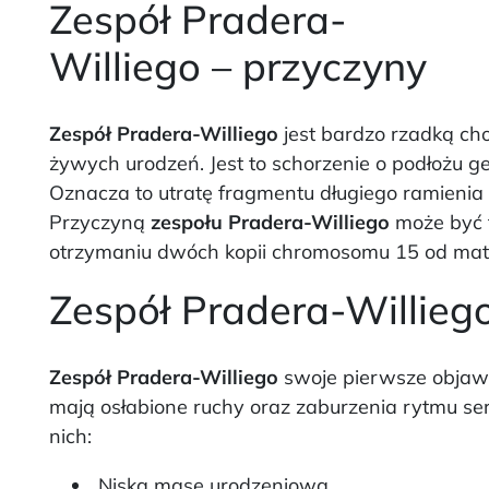
Zespół Pradera-
Williego – przyczyny
Zespół Pradera-Williego
jest bardzo rzadką ch
żywych urodzeń. Jest to schorzenie o podłoż
Oznacza to utratę fragmentu długiego ramienia
Przyczyną
zespołu Pradera-Williego
może być t
otrzymaniu dwóch kopii chromosomu 15 od matki
Zespół Pradera-Willieg
Zespół Pradera-Williego
swoje pierwsze objawy
mają osłabione ruchy oraz zaburzenia rytmu ser
nich:
Niską masę urodzeniową