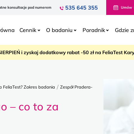
535 645 355
atne konsultacje
pod numerem
Umów
główna
Cennik
O badaniu
Poradnik
Gdzie z
SIERPIEŃ i zyskaj dodatkowy rabat -50 zł na FeliaTest Ka
/
 FeliaTest? Zakres badania
Zespół Pradera-
o – co to za