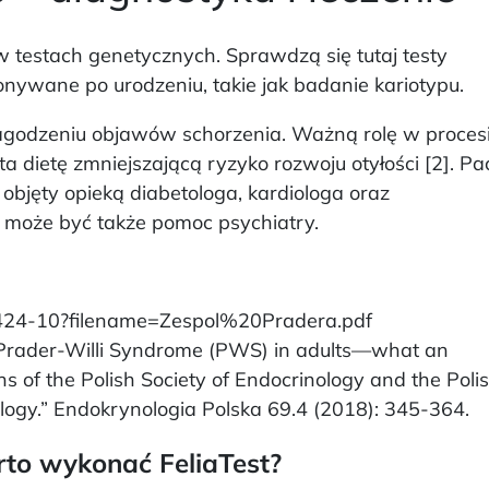
 testach genetycznych. Sprawdzą się tutaj testy
ywane po urodzeniu, takie jak badanie kariotypu.
agodzeniu objawów schorzenia. Ważną rolę w proces
ta dietę zmniejszającą ryzyko rozwoju otyłości [2]. Pa
objęty opieką diabetologa, kardiologa oraz
a może być także pomoc psychiatry.
33424-10?filename=Zespol%20Pradera.pdf
 Prader-Willi Syndrome (PWS) in adults—what an
 of the Polish Society of Endocrinology and the Poli
ology.” Endokrynologia Polska 69.4 (2018): 345-364.
to wykonać FeliaTest?