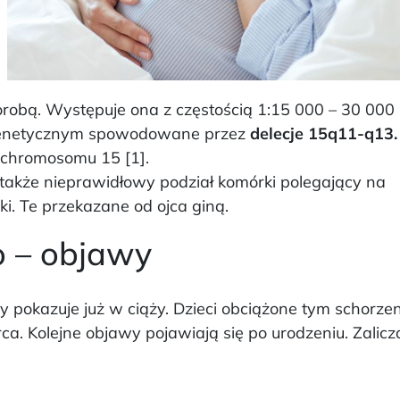
orobą. Występuje ona z częstością 1:15 000 – 30 000
u genetycznym spowodowane przez
delecje 15q11-q13.
 chromosomu 15 [1].
akże nieprawidłowy podział komórki polegający na
. Te przekazane od ojca giną.
o – objawy
 pokazuje już w ciąży. Dzieci obciążone tym schorze
ca. Kolejne objawy pojawiają się po urodzeniu. Zalic