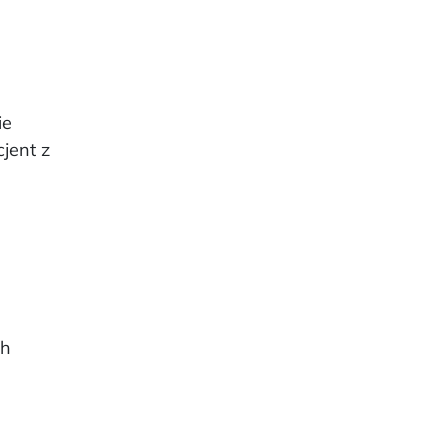
ie
cjent z
sh