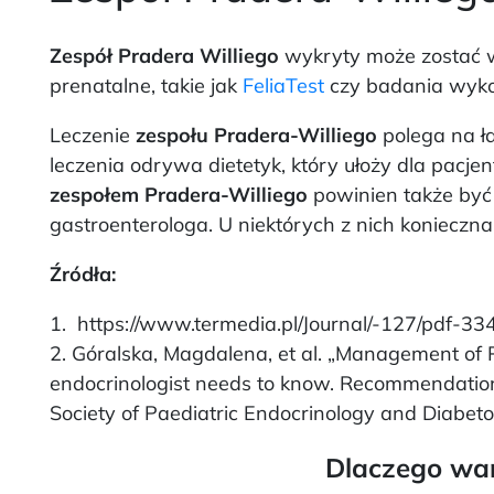
Zespół Pradera Williego
wykryty może zostać w
prenatalne, takie jak
FeliaTest
czy badania wykon
Leczenie
zespołu Pradera-Williego
polega na ł
leczenia odrywa dietetyk, który ułoży dla pacjen
zespołem Pradera-Williego
powinien także być 
gastroenterologa. U niektórych z nich konieczn
Źródła:
1. https://www.termedia.pl/Journal/-127/pdf-
2. Góralska, Magdalena, et al. „Management of
endocrinologist needs to know. Recommendations
Society of Paediatric Endocrinology and Diabet
Dlaczego war