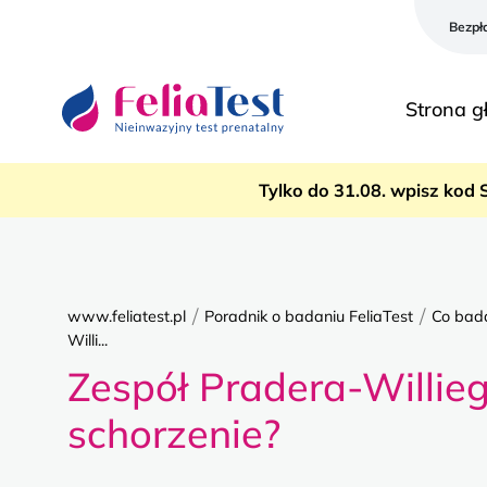
Bezpł
Strona 
Tylko do 31.08. wpisz kod 
/
/
www.feliatest.pl
Poradnik o badaniu FeliaTest
Co bada
Willi...
Zespół Pradera-Willieg
schorzenie?