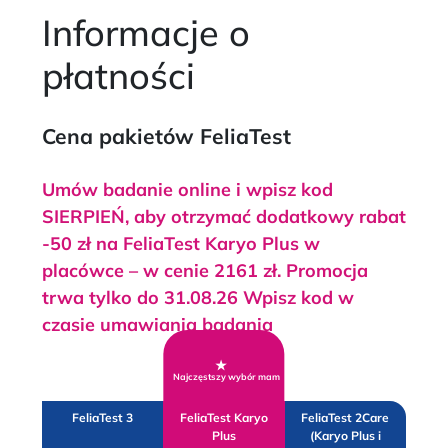
Informacje o
płatności
Cena pakietów FeliaTest
Umów badanie online i wpisz kod
SIERPIEŃ, aby otrzymać dodatkowy rabat
-50 zł na FeliaTest Karyo Plus w
placówce – w cenie 2161 zł. Promocja
trwa tylko do 31.08.26 Wpisz kod w
czasie umawiania badania
★
Najczęstszy wybór mam
FeliaTest 3
FeliaTest Karyo
FeliaTest 2Care
Plus
(Karyo Plus i