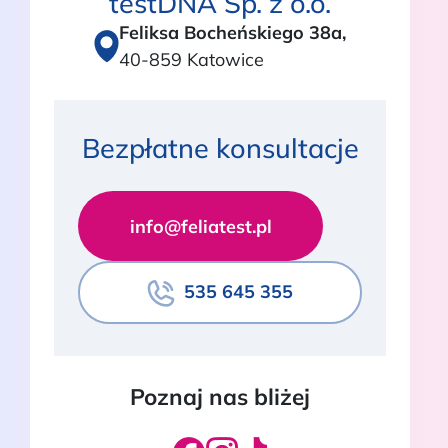
testDNA Sp. z o.o.
Feliksa Bocheńskiego 38a,
40-859 Katowice
Bezpłatne konsultacje
info@feliatest.pl
535 645 355
Poznaj nas bliżej