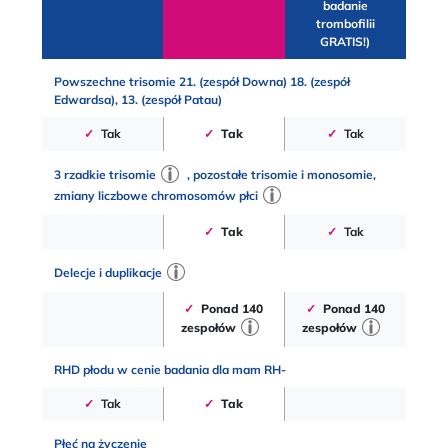
badanie
trombofilii
GRATIS!)
Powszechne trisomie 21. (zespół Downa) 18. (zespół
Edwardsa), 13. (zespół Patau)
✓
Tak
✓
Tak
✓
Tak
3 rzadkie trisomie
, pozostałe trisomie i monosomie,
zmiany liczbowe chromosomów płci
✓
Tak
✓
Tak
Delecje i duplikacje
✓
Ponad 140
✓
Ponad 140
zespołów
zespołów
RHD płodu w cenie badania dla mam RH-
✓
Tak
✓
Tak
Płeć na życzenie