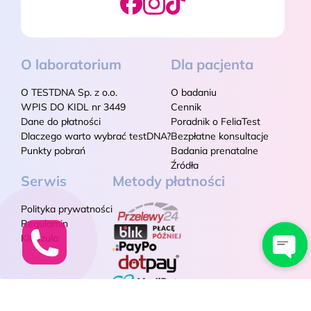
O laboratorium
Dla pacjenta
O TESTDNA Sp. z o.o.
O badaniu
WPIS DO KIDL nr 3449
Cennik
Dane do płatności
Poradnik o FeliaTest
Dlaczego warto wybrać testDNA?
Bezpłatne konsultacje
Punkty pobrań
Badania prenatalne
Źródła
Serwis
Metody płatności
Polityka prywatności
Regulamin
Klauzula