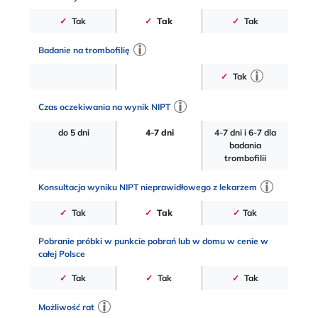
✓
Tak
✓
Tak
✓
Tak
Badanie na trombofilię
✓
Tak
Czas oczekiwania na wynik NIPT
do 5 dni
4-7 dni
4-7 dni i 6-7 dla
badania
trombofilii
Konsultacja wyniku NIPT nieprawidłowego z lekarzem
✓
Tak
✓
Tak
✓
Tak
Pobranie próbki w punkcie pobrań lub w domu w cenie w
całej Polsce
✓
Tak
✓
Tak
✓
Tak
Możliwość rat