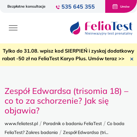
535 645 355
Bezpłatne konsultacje
Umów
Tylko do 31.08. wpisz kod SIERPIEŃ i zyskaj dodatkowy
rabat -50 zł na FeliaTest Karyo Plus. Umów teraz >>
Zespół Edwardsa (trisomia 18) –
co to za schorzenie? Jak się
objawia?
/
/
www.feliatest.pl
Poradnik o badaniu FeliaTest
Co bada
/
FeliaTest? Zakres badania
Zespół Edwardsa (tri...