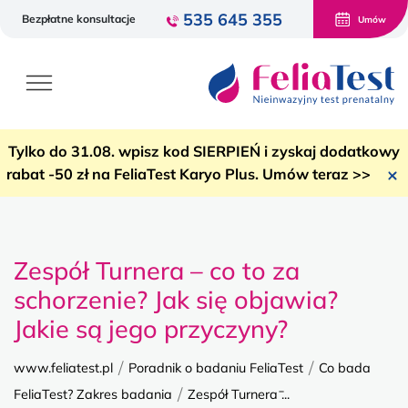
535 645 355
Bezpłatne konsultacje
Umów
Tylko do 31.08. wpisz kod SIERPIEŃ i zyskaj dodatkowy
rabat -50 zł na FeliaTest Karyo Plus. Umów teraz >>
Zespół Turnera – co to za
schorzenie? Jak się objawia?
Jakie są jego przyczyny?
/
/
www.feliatest.pl
Poradnik o badaniu FeliaTest
Co bada
/
FeliaTest? Zakres badania
Zespół Turnera ̵...