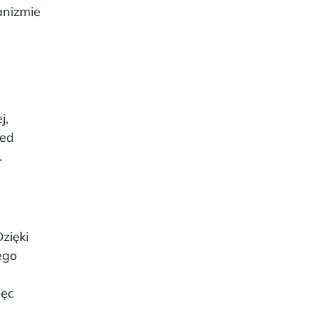
anizmie
j,
zed
.
Dzięki
ego
ięc