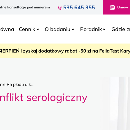
535 645 355
atne konsultacje
pod numerem
Umów
główna
Cennik
O badaniu
Poradnik
Gdzie z
SIERPIEŃ i zyskaj dodatkowy rabat -50 zł na FeliaTest Ka
ie Rh płodu a k...
flikt serologiczny