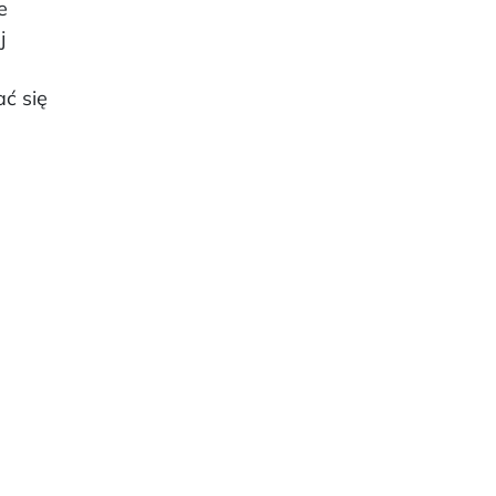
e
j
ć się