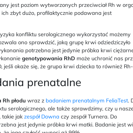
dany jest poziom wytworzonych przeciwciał Rh w org
t ich zbyt dużo, profilaktycznie podawana jest
ryzyka konfliktu serologicznego wykorzystać możemy
zwala ono sprawdzić, jaką grupę krwi odziedziczyło
wykonania potrzebna jest jedynie próbka krwi ciężarne
Wykonanie
genotypowania RhD
może uchronić nas pr
eśli okaże się, że grupa krwi dziecka to również Rh-
ania prenatalne
 Rh płodu
wraz z
badaniem prenatalnym
FeliaTest
. 
iktu serologicznego, ale także sprawdzimy, czy u nasz
 takie jak
zespół Downa
czy zespół Turnera. Do
ebna jest jedynie próbka krwi matki. Badanie jest w
ę, że jego czułość wynosi aż 99%.