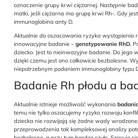
oznaczenie grupy krwi ciężarnej. Następnie ba
matki, jeśli ciężarna ma grupę krwi Rh-. Gdy jes
immunoglobina anty D.
Aktualnie do oszacowania ryzyka wystąpienia 
innowacyjne badanie –
genotypowanie RhD.
Po
dziecko. Jest to nieinwazyjne badanie. Do jego 
dzięki czemu jest ono całkowicie bezbolesne. 
niepotrzebnym podaniem immunoglobiny typu D, j
Badanie Rh płodu a bad
Aktualnie istnieje możliwość wykonania
badania
temu nie tylko oszacujemy ryzyko rozwoju konfl
dziecka nie rozwijają się żadne wady wrodzone,
przeprowadzenia tak kompleksowej analizy potrz
bezbolesne, a przy tym bardzo czułe. Szacuje si